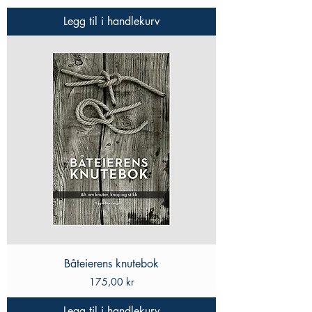
Legg til i handlekurv
Båteierens knutebok
Pris
175,00 kr
Legg til i handlekurv