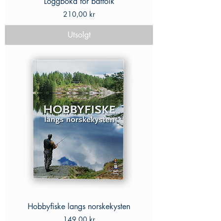
Loggboka for båtfolk
Pris
210,00 kr
Utsolgt
Hobbyfiske langs norskekysten
Pris
149,00 kr