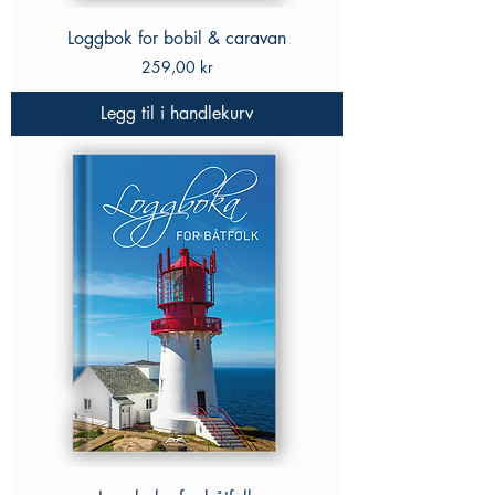
Loggbok for bobil & caravan
Pris
259,00 kr
Legg til i handlekurv