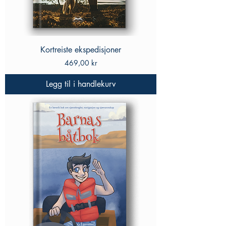
Kortreiste ekspedisjoner
Pris
469,00 kr
Legg til i handlekurv