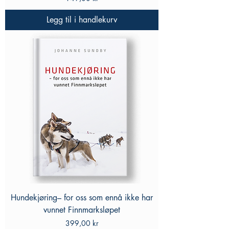
Legg til i handlekurv
Hundekjøring– for oss som ennå ikke har
vunnet Finnmarksløpet
Pris
399,00 kr